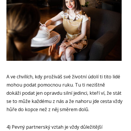
A ve chvílích, kdy prožíváš své životní údolí ti tito lidé
mohou podat pomocnou ruku. Tu ti nezištně
dokáži podat jen opravdu silní jedinci, kteří ví, že stát
se to může každému z nás a že nahoru jde cesta vždy
hůře do kopce než z něj směrem dolů.
4) Pevný partnerský vztah je vždy důležitější