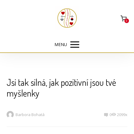
0
MENU
Jsi tak silná, jak pozitivní jsou tvé
myšlenky
Barbora Bohatá
0
2099x