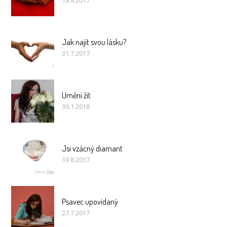
19.8.2017
Jak najít svou lásku?
31.7.2017
Umění žít
30.1.2018
Jsi vzácný diamant
19.8.2017
Psavec upovídaný
27.7.2017