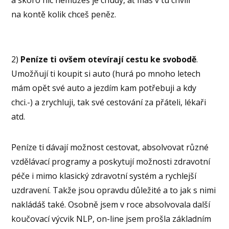
a skoro nic nemůžeš je chudý, ať máš v tu chvíli
na kontě kolik chceš peněz.
2)
Peníze ti ovšem otevírají cestu ke svobodě
.
Umožňují ti koupit si auto (hurá po mnoho letech
mám opět své auto a jezdím kam potřebuji a kdy
chci.-) a zrychluji, tak své cestování za přáteli, lékaři
atd.
Peníze ti dávají možnost cestovat, absolvovat různé
vzdělávací programy a poskytují možnosti zdravotní
péče i mimo klasický zdravotní systém a rychlejší
uzdravení. Takže jsou opravdu důležité a to jak s nimi
nakládáš také. Osobně jsem v roce absolvovala další
koučovací výcvik NLP, on-line jsem prošla základním