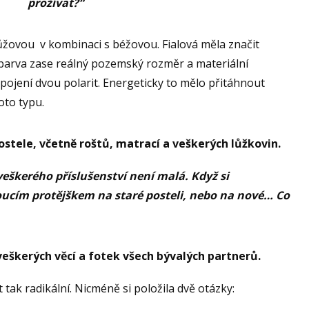
prožívat?“
ůžovou v kombinaci s béžovou. Fialová měla značit
barva zase reálný pozemský rozměr a materiální
pojení dvou polarit. Energeticky to mělo přitáhnout
oto typu.
stele, včetně roštů, matrací a veškerých lůžkovin.
veškerého příslušenství není malá. Když si
oucím protějškem na staré posteli, nebo na nové… Co
eškerých věcí a fotek všech bývalých partnerů.
 tak radikální. Nicméně si položila dvě otázky: