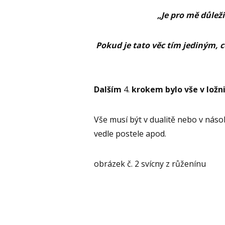
„Je pro mě důlež
Pokud je tato věc tím jediným, 
Dalším
4.
krokem bylo vše v ložnic
Vše musí být v dualitě nebo v násob
vedle postele apod.
obrázek č. 2 svícny z růženínu