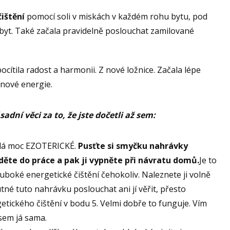
čištění
pomocí soli v miskách v každém rohu bytu, pod
ý byt. Také začala pravidelně poslouchat zamilované
cítila radost a harmonii. Z nové ložnice. Začala lépe
l nové energie.
adní věci za to, že jste dočetli až sem:
adá moc EZOTERICKÉ.
Pusťte si smyčku nahrávky
te do práce a pak ji vypněte při návratu domů.
Je to
uboké energetické čištění čehokoliv. Naleznete ji volně
tné tuto nahrávku poslouchat ani jí věřit, přesto
getického čištění v bodu 5. Velmi dobře to funguje. Vím
jsem já sama.