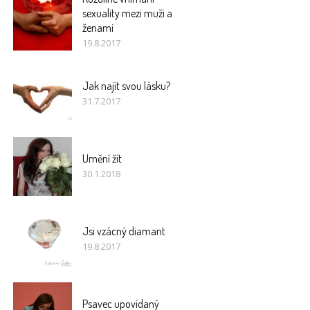
sexuality mezi muži a
ženami
19.8.2017
Jak najít svou lásku?
31.7.2017
Umění žít
30.1.2018
Jsi vzácný diamant
19.8.2017
Psavec upovídaný