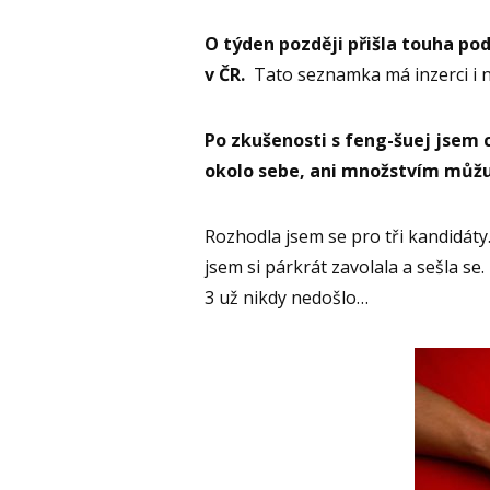
O týden později přišla touha po
v ČR.
Tato seznamka má inzerci i 
Po zkušenosti s feng-šuej jsem c
okolo sebe, ani množstvím můžu
Rozhodla jsem se pro tři kandidáty
jsem si párkrát zavolala a sešla se.
3 už nikdy nedošlo…