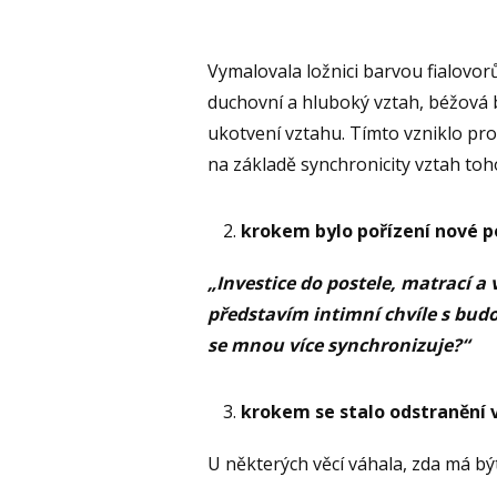
Vymalovala ložnici barvou fialovor
duchovní a hluboký vztah, béžová 
ukotvení vztahu. Tímto vzniklo pro
na základě synchronicity vztah toh
krokem bylo pořízení nové po
„Investice do postele, matrací a 
představím intimní chvíle s bud
se mnou více synchronizuje?“
krokem se stalo odstranění v
U některých věcí váhala, zda má být