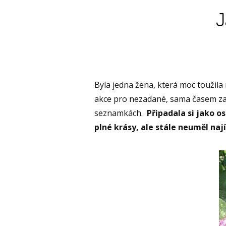
J
Byla jedna žena, která moc toužila
akce pro nezadané, sama časem zač
seznamkách.
Připadala si jako o
plné krásy, ale stále neuměl na