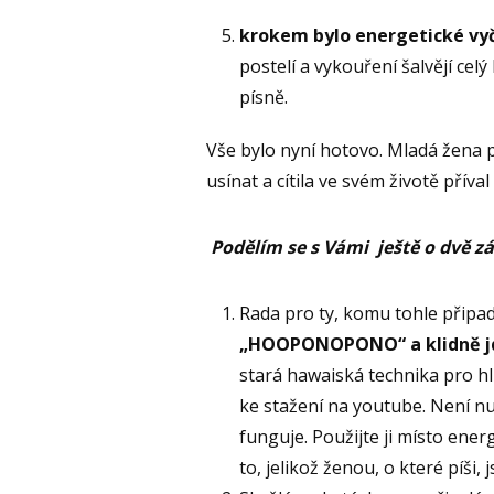
krokem bylo energetické vy
postelí a vykouření šalvějí cel
písně.
Vše bylo nyní hotovo. Mladá žena po
usínat a cítila ve svém životě příva
Podělím se s Vámi ještě o dvě zás
Rada pro ty, komu tohle přip
„HOOPONOPONO“ a klidně jdě
stará hawaiská technika pro hl
ke stažení na youtube. Není nu
funguje. Použijte ji místo ener
to, jelikož ženou, o které píši, 