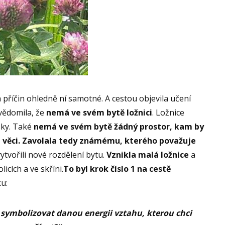
 příčin ohledně ní samotné. A cestou objevila učení
vědomila, že
nemá ve svém bytě ložnici
. Ložnice
sky. Také
nemá ve svém bytě žádný prostor, kam by
é věci. Zavolala tedy známému, kterého považuje
ytvořili nové rozdělení bytu.
Vznikla malá ložnice
a
icích a ve skříni.
To byl krok číslo
1 na cestě
ku:
 symbolizovat danou energii vztahu, kterou chci