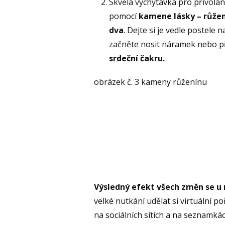
Skvělá vychytávka pro přivolán
pomocí
kamene lásky – růžen
dva
. Dejte si je vedle postele
začněte nosit náramek nebo př
srdeční čakru.
obrázek č. 3 kameny růženínu
Výsledný efekt všech změn se u m
velké nutkání udělat si virtuální po
na sociálních sítích a na seznamkác