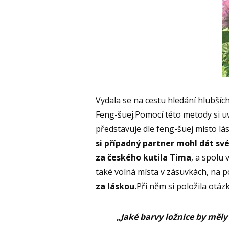
Vydala se na cestu hledání hlubších
Feng-šuej.Pomocí této metody si u
představuje dle feng-šuej místo lá
si případný partner mohl dát sv
za českého kutila Tima
, a
spolu v
také volná místa v zásuvkách, na pol
za láskou.
Při něm si položila otáz
„Jaké barvy ložnice by měly