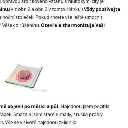
í opravdu srdíčkového vztahu s hlubokými city je
ínu.
(Viz obr. 2 a obr. 3 v tomto článku.)
Vždy používejte
 na noční stoleček. Pokud chcete vše ještě umocnit,
ívěšek z růženínu.
Otevře a zharmonizuje Vaši
ě objevil po měsíci a půl.
Najednou jsem pocítila
řádek. Smazala jsem staré e-maily, zrušila profily
h. Vše se v životě najednou zklidnilo.