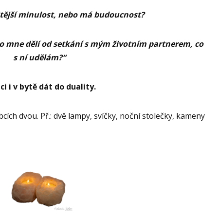
itější minulost, nebo má budoucnost?
co mne dělí od setkání s mým životním partnerem, co
s ní udělám?“
i i v bytě dát do duality.
cích dvou. Př.: dvě lampy, svíčky, noční stolečky, kameny