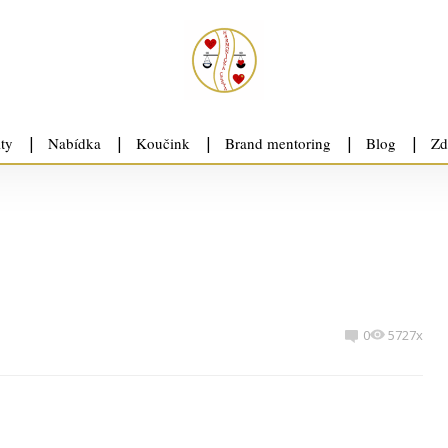
ity
Nabídka
Koučink
Brand mentoring
Blog
Zd
0
5727x