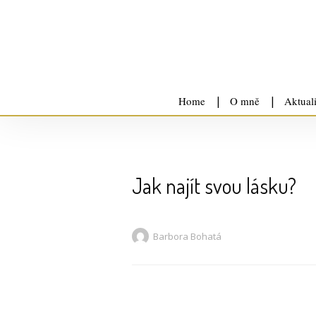
Home
O mně
Aktual
Jak najít svou lásku?
Barbora Bohatá