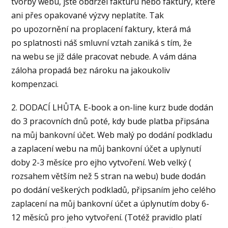
tvorby webu, jste obdržel fakturu nebo faktury, které
ani přes opakované výzvy neplatíte. Tak
po upozornění na proplacení faktury, která má
po splatnosti náš smluvní vztah zaniká s tím, že
na webu se již dále pracovat nebude. A vám dána
záloha propadá bez nároku na jakoukoliv
kompenzaci.
2. DODACÍ LHŮTA. E-book a on-line kurz bude dodán
do 3 pracovních dnů poté, kdy bude platba připsána
na můj bankovní účet. Web malý po dodání podkladu
a zaplacení webu na můj bankovní účet a uplynutí
doby 2-3 měsíce pro ejho vytvoření. Web velký (
rozsahem větším než 5 stran na webu) bude dodán
po dodání veškerých podkladů, připsaním jeho celého
zaplacení na můj bankovní účet a úplynutím doby 6-
12 měsíců pro jeho vytvoření. (Totéž pravidlo platí