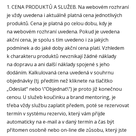
1. CENA PRODUKTŮ A SLUŽEB. Na webovém rozhraní
je vždy uvedena i aktuálně platná cena jednotlivých
produktů. Cena je platná po celou dobu, kdy je
na webovém rozhraní uvedena. Pokud je uvedena
akční cena, je spolu s tím uvedeno i za jakých
podmínek a do jaké doby akční cena platí. Vzhledem
k charakteru produktů nevznikají žádné náklady
na dopravu a ani další náklady spojené s jeho
dodáním. Kalkulovaná cena uvedená v souhrnu
objednávky (tj. předtím než kliknete na tlačítko
„Odeslat“ nebo \"Objednat\") je proto již konečnou
cenou. U služeb koučinku a brand mentoring, je
třeba vždy službu zaplatit předem, poté se rezervovat
termín v systému rezervio, který vám přijde
automaticky na e-mail a v daný termín a čas být
přítomen osobně nebo on-line dle zůsobu, který jste