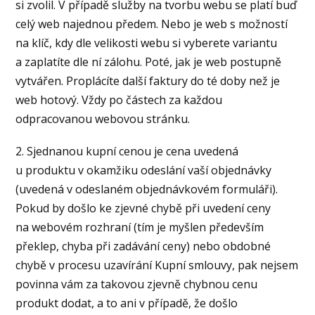
si zvolil. V případě služby na tvorbu webu se platí buď
celý web najednou předem. Nebo je web s možností
na klíč, kdy dle velikosti webu si vyberete variantu
a zaplatíte dle ní zálohu. Poté, jak je web postupně
vytvářen. Proplácíte další faktury do té doby než je
web hotový. Vždy po částech za každou
odpracovanou webovou stránku.
2. Sjednanou kupní cenou je cena uvedená
u produktu v okamžiku odeslání vaší objednávky
(uvedená v odeslaném objednávkovém formuláři).
Pokud by došlo ke zjevné chybě při uvedení ceny
na webovém rozhraní (tím je myšlen především
překlep, chyba při zadávání ceny) nebo obdobné
chybě v procesu uzavírání Kupní smlouvy, pak nejsem
povinna vám za takovou zjevně chybnou cenu
produkt dodat, a to ani v případě, že došlo