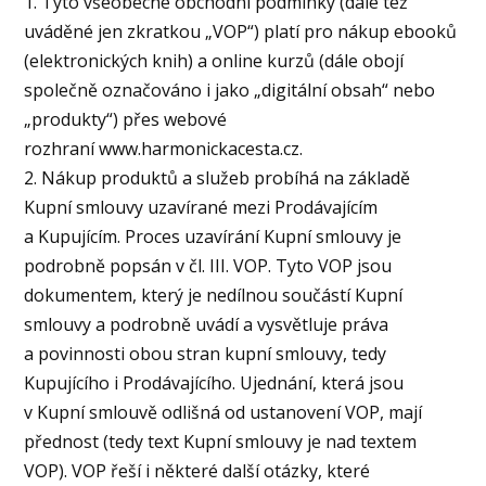
1. Tyto všeobecné obchodní podmínky (dále též
uváděné jen zkratkou „VOP“) platí pro nákup ebooků
(elektronických knih) a online kurzů (dále obojí
společně označováno i jako „digitální obsah“ nebo
„produkty“) přes webové
rozhraní www.harmonickacesta.cz.
2. Nákup produktů a služeb probíhá na základě
Kupní smlouvy uzavírané mezi Prodávajícím
a Kupujícím. Proces uzavírání Kupní smlouvy je
podrobně popsán v čl. III. VOP. Tyto VOP jsou
dokumentem, který je nedílnou součástí Kupní
smlouvy a podrobně uvádí a vysvětluje práva
a povinnosti obou stran kupní smlouvy, tedy
Kupujícího i Prodávajícího. Ujednání, která jsou
v Kupní smlouvě odlišná od ustanovení VOP, mají
přednost (tedy text Kupní smlouvy je nad textem
VOP). VOP řeší i některé další otázky, které