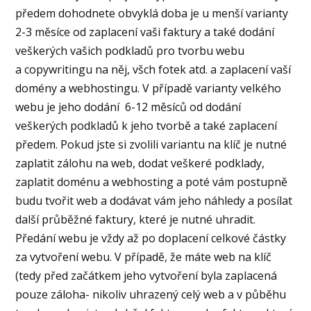
předem dohodnete obvyklá doba je u menší varianty
2-3 měsíce od zaplacení vaši faktury a také dodání
veškerých vašich podkladů pro tvorbu webu
a copywritingu na něj, všch fotek atd. a zaplacení vaší
domény a webhostingu. V případě varianty velkého
webu je jeho dodání 6-12 měsíců od dodání
veškerých podkladů k jeho tvorbě a také zaplacení
předem. Pokud jste si zvolili variantu na klíč je nutné
zaplatit zálohu na web, dodat veškeré podklady,
zaplatit doménu a webhosting a poté vám postupně
budu tvořit web a dodávat vám jeho náhledy a posílat
další průběžné faktury, které je nutné uhradit.
Předání webu je vždy až po doplacení celkové částky
za vytvoření webu. V případě, že máte web na klíč
(tedy před začátkem jeho vytvoření byla zaplacená
pouze záloha- nikoliv uhrazený celý web a v půběhu