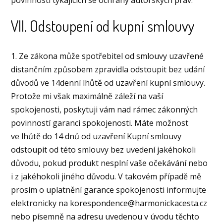
povinností týkajících se ochrany autorských práv.
VII. Odstoupení od kupní smlouvy
1. Ze zákona může spotřebitel od smlouvy uzavřené
distančním způsobem zpravidla odstoupit bez udání
důvodů ve 14denní lhůtě od uzavření kupní smlouvy.
Protože mi však maximálně záleží na vaší
spokojenosti, poskytuji vám nad rámec zákonných
povinností garanci spokojenosti. Máte možnost
ve lhůtě do 14 dnů od uzavření Kupní smlouvy
odstoupit od této smlouvy bez uvedení jakéhokoli
důvodu, pokud produkt nesplní vaše očekávání nebo
i z jakéhokoli jiného důvodu. V takovém případě mě
prosím o uplatnění garance spokojenosti informujte
elektronicky na korespondence@harmonickacesta.cz
nebo písemně na adresu uvedenou v úvodu těchto