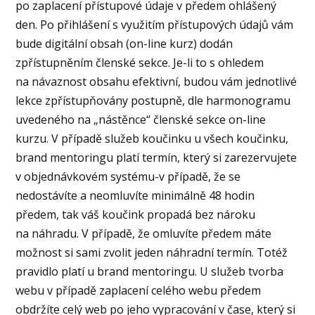
po zaplacení přístupové údaje v předem ohlášený
den. Po přihlášení s využitím přístupových údajů vám
bude digitální obsah (on-line kurz) dodán
zpřístupněním členské sekce. Je-li to s ohledem
na návaznost obsahu efektivní, budou vám jednotlivé
lekce zpřístupňovány postupně, dle harmonogramu
uvedeného na „nástěnce“ členské sekce on-line
kurzu. V případě služeb koučinku u všech koučinku,
brand mentoringu platí termín, který si zarezervujete
v objednávkovém systému-v případě, že se
nedostávíte a neomluvíte minimálně 48 hodin
předem, tak váš koučink propadá bez nároku
na náhradu. V případě, že omluvíte předem máte
možnost si sami zvolit jeden náhradní termín. Totéž
pravidlo platí u brand mentoringu. U služeb tvorba
webu v případě zaplacení celého webu předem
obdržíte celý web po jeho vypracování v čase, který si