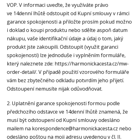
VOP. V informaci uveďte, že využíváte právo
ve 14denní lhůtě odstoupit od Kupní smlouvy v rámci
garance spokojenosti a přiložte prosím pokud možno
i doklad o koupi produktu nebo sdělte aspoň datum
nákupu, vaše identifikační údaje a údaj o tom, jaký
produkt jste zakoupili. Odstoupit (využit garanci
spokojenosti) lze jednoduše i vyplněním formuláře,
který naleznete zde: https://harmonickacesta.cz/mw-
order-detail/. V případě použití vzorového formuláře
vám bez zbytečného odkladu potvrdím jeho přijetí.
Odstoupení nemusíte nijak odůvodňovat.
2. Uplatnění garance spokojenosti formou podle
předchozího odstavce ve 14denní lhůtě znamená, že
musí být odstoupení od Kupní smlouvy odesláno
mailem na korespondence@harmonickacesta.cz nebo
odesláno poštou na moji adresu uvedenou v čl. II.