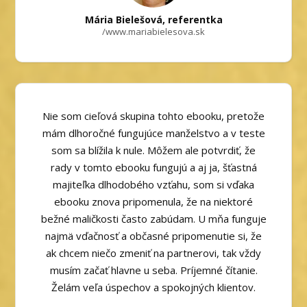
Mária Bielešová, referentka
/www.mariabielesova.sk
Nie som cieľová skupina tohto ebooku, pretože
mám dlhoročné fungujúce manželstvo a v teste
som sa blížila k nule. Môžem ale potvrdiť, že
rady v tomto ebooku fungujú a aj ja, šťastná
majiteľka dlhodobého vzťahu, som si vďaka
ebooku znova pripomenula, že na niektoré
bežné maličkosti často zabúdam. U mňa funguje
najmä vďačnosť a občasné pripomenutie si, že
ak chcem niečo zmeniť na partnerovi, tak vždy
musím začať hlavne u seba. Príjemné čítanie.
Želám veľa úspechov a spokojných klientov.