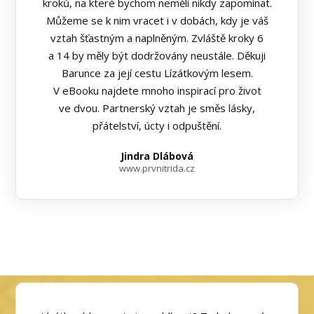
kroků, na které bychom neměli nikdy zapomínat.
Můžeme se k nim vracet i v dobách, kdy je váš
vztah šťastným a naplněným. Zvláště kroky 6
a 14 by měly být dodržovány neustále. Děkuji
Barunce za její cestu Lízátkovým lesem.
V eBooku najdete mnoho inspirací pro život
ve dvou. Partnerský vztah je směs lásky,
přátelství, úcty i odpuštění.
Jindra Dlábová
www.prvnitrida.cz