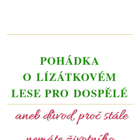
POHÁDKA
O LÍZÁTKOVÉM
LESE PRO DOSPĚLÉ
aneb důvod, proč stále
nemáte životního