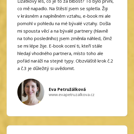
Lízátkový les, co je to za blbost? To bylo první,
co mě napadlo. Na štěstí jsem se spletla. Žiji
v krásném a naplněném vztahu, e-book mi ale
pomohl v pohledu na mé bývalé vztahy. Došla
mi spousta věcí a na bývalé partnery (hlavně
na toho posledního) jsem změnila náhled, čímž
se mi lépe žije. E-book ocení ti, kteří stále
hledají vhodného partnera, místo toho ale
pořád naráží na stejné typy. Obzvláště krok č.2
a č.3 je důležitý si uvědomit.
Eva Petružálková
www.evapetruzalkova.cz