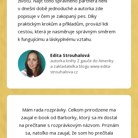
životů. Najít toho správného partnera není
v dnešní době jednoduché a autorka zde
popisuje v čem je zakopaný pes. Díky
praktickým krokům a příkladům, provází lidi
cestou, která je nasměruje správným směrem
k fungujícímu a láskyplnému vztahu.
Edita Strouhalová
autorka knihy Z gauče do Ameriky
a zakladatelka blogu www.edita-
strouhalova.cz
Mám rada rozprávky. Celkom prirodzene ma
zaujal e-book od Barborky, ktorý sa mi dostal
na prečítanie s rozprávkovým názvom. Priznám
sa, natoľko ma zaujal, že som ho prečítala