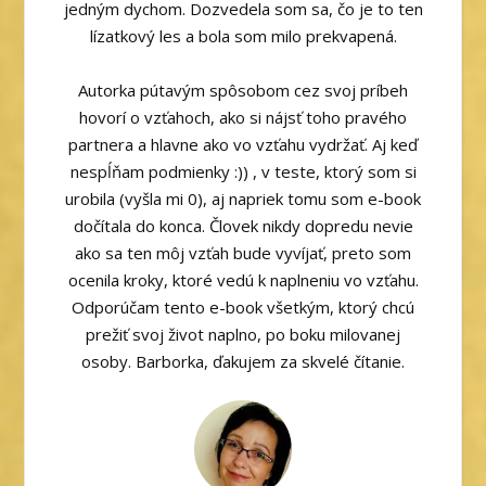
jedným dychom. Dozvedela som sa, čo je to ten
lízatkový les a bola som milo prekvapená.
Autorka pútavým spôsobom cez svoj príbeh
hovorí o vzťahoch, ako si nájsť toho pravého
partnera a hlavne ako vo vzťahu vydržať. Aj keď
nespĺňam podmienky :)) , v teste, ktorý som si
urobila (vyšla mi 0), aj napriek tomu som e-book
dočítala do konca. Človek nikdy dopredu nevie
ako sa ten môj vzťah bude vyvíjať, preto som
ocenila kroky, ktoré vedú k naplneniu vo vzťahu.
Odporúčam tento e-book všetkým, ktorý chcú
prežiť svoj život naplno, po boku milovanej
osoby. Barborka, ďakujem za skvelé čítanie.