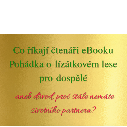
Co říkají čtenáři eBooku
Pohádka o lízátkovém lese
pro dospělé
aneb důvod, proč stále nemáte
životního partnera?