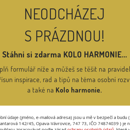
NEODCHÁZEJ
nás
S PRÁZDNOU!
To c
Stáhni si zdarma KOLO HARMONIE...
em, kteří hledají
plň formulář níže a můžeš se těšit na pravide
né partnerství.
 láskou SANI
řísun inspirace, rad a tipů na téma osobní rozv
a také na
Kolo harmonie.
2
lídí
 e-book četlo
bní údaje (jméno, e-mailová adresa) jsou u mě v bezpečí a budu 
Jantarová 142/45, Opava-Vávrovice, 747 73, IČO 74874039 ) je n
Reference od čtenářů:
ouhlasu zpracovávat podle zásad
ochrany osobních údajů
, které 