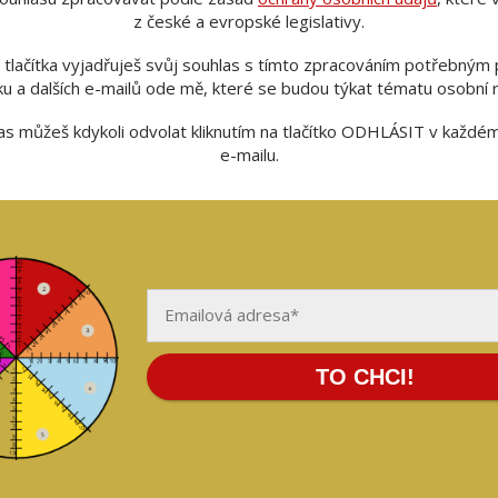
z české a evropské legislativy.
 tlačítka vyjadřuješ svůj souhlas s tímto zpracováním potřebným 
u a dalších e-mailů ode mě, které se budou týkat tématu osobní r
as můžeš kdykoli odvolat kliknutím na tlačítko ODHLÁSIT v každ
e-mailu.
dnotný e-book. Veľmi ma zaujal a našla som v ňom množ
tkov. Musím uznať, že do e-booku Barborka vložila svoje
zaj pomáha k nájdeniu láskyplného partnerstva. Mrzí ma,
v dobe, keď som to potrebovala, ušetril by mi množstvo
vlastným skúmaním.
le opísané kroky, ktoré je nevyhnutné urobiť na ceste k 
TO CHCI!
rstvu. Oceňujem tiež fakt, že dokáže vniesť aj do vzťahu,
zájomné pochopenie a napojenie sa na silnejšiu lásku. Veľ
je, že žena má byť sama sebou, s tým úplne súhlasím a 
svoje vlastné JA potláča, čo nevedie k šťastným vzťahom.