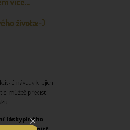
m více...
vého života:-)
ické návody k jejich
vot si můžeš přečíst
oku:
ní láskyplného
še začíná uvnitř