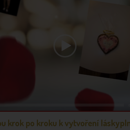
u krok po kroku k vytvoření láskypl