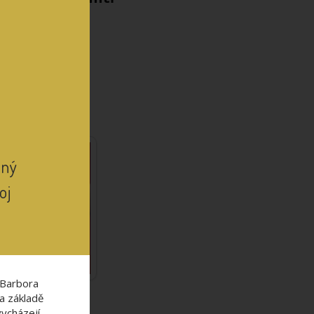
.
hci!
lný
oj
(Barbora
a základě
vycházejí