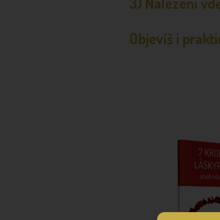
3) Nalezení vdě
Objevíš i prakt