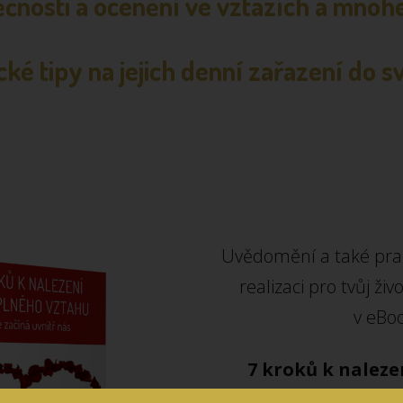
čnosti a ocenění ve vztazích a mnohe
ické tipy na jejich denní zařazení do s
Uvědomění a také prakt
realizaci pro tvůj ži
v eBo
7 kroků k naleze
partnerství aneb v