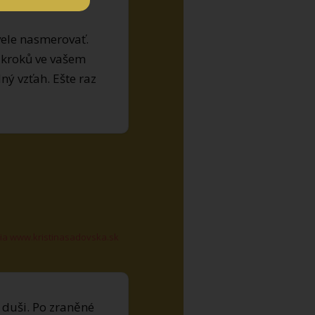
vele nasmerovať.
 kroků ve vašem
ný vzťah. Ešte raz
ia www.kristinasadovska.sk
 duši. Po zraněné