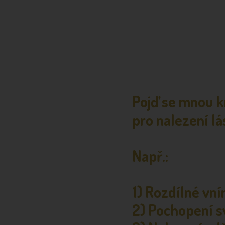
Pojď se mnou k
pro nalezení l
Např.:
1) Rozdílné vn
2) Pochopení svý