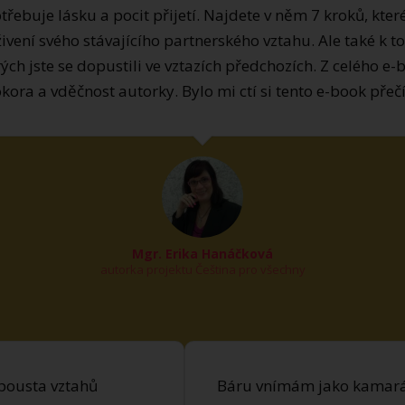
otřebuje lásku a pocit přijetí. Najdete v něm 7 kroků, kte
živení svého stávajícího partnerského vztahu. Ale také k t
ých jste se dopustili ve vztazích předchozích. Z celého e-
kora a vděčnost autorky. Bylo mi ctí si tento e-book přečí
Mgr. Erika Hanáčková
autorka projektu Čeština pro všechny
spousta vztahů
Báru vnímám jako kamará