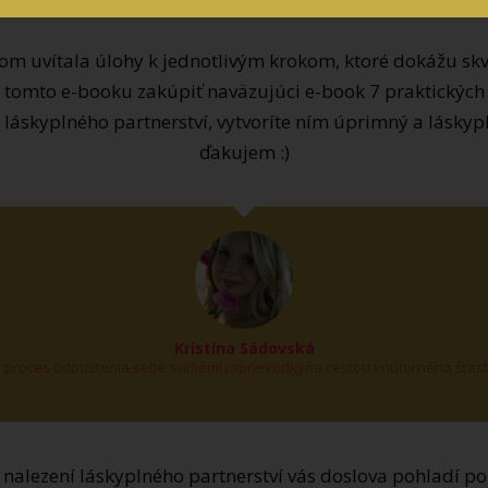
som uvítala úlohy k jednotlivým krokom, ktoré dokážu sk
omto e-booku zakúpiť naväzujúci e-book 7 praktických
í láskyplného partnerství, vytvoríte ním úprimný a láskypl
ďakujem :)
Kristína Sádovská
ný proces odpustenia sebe samému sprievodkyňa cestou vnútorného šťast
 nalezení láskyplného partnerství vás doslova pohladí po