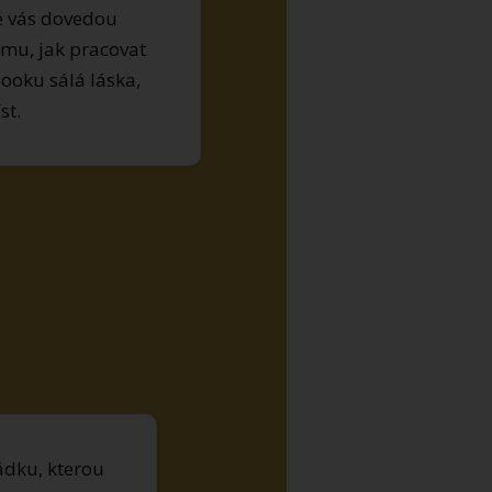
ré vás dovedou
omu, jak pracovat
booku sálá láska,
st.
dku, kterou