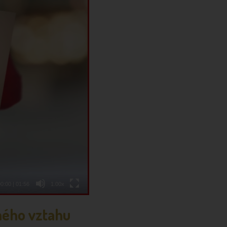
00:00
|
01:56
1.00x
ného vztahu