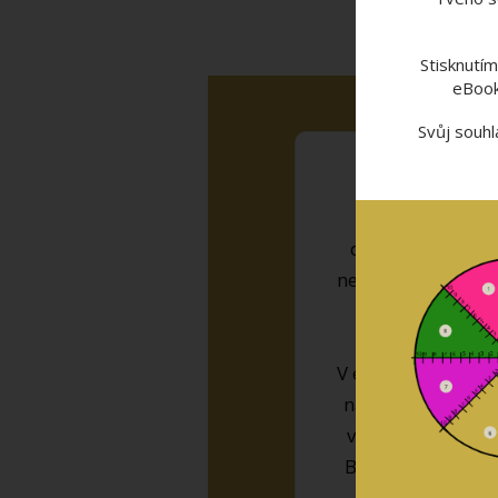
Stisknutím
eBook
Svůj souhl
Ďakujem, za ho
a nových pozna
dôležité, čo nao
nemohla prečítať 
V e-booku sú skve
naplnenému partne
veľké pozitíva, v
Barborka zdôrazňu