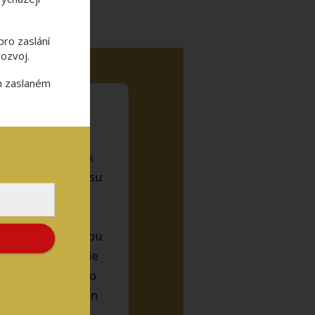
pro zaslání
ozvoj.
ém zaslaném
stvo inšpirácie
 srdce a všetko
 že som si e-book
 premárneného času
úprimnému a láskou
 ktorý trvá dlhšie
mi sa mi páči, ako
viem, že veľa žien