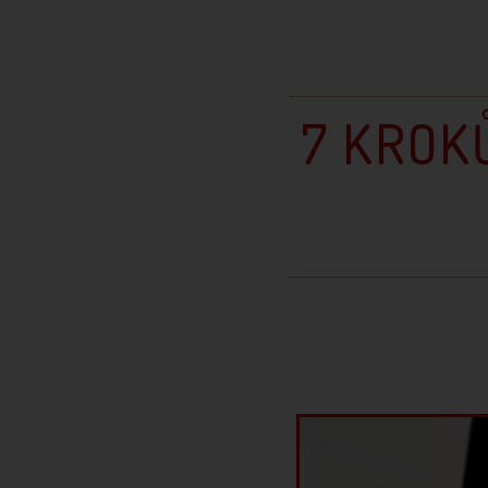
7 KROK
Video
přehrávač