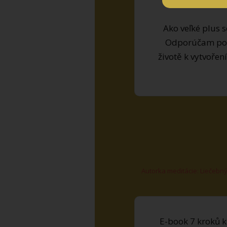
Ako veľké plus 
Odporúčam po t
životě k vytvořen
Autorka meditácie: Liečeb
E-book 7 kroků k