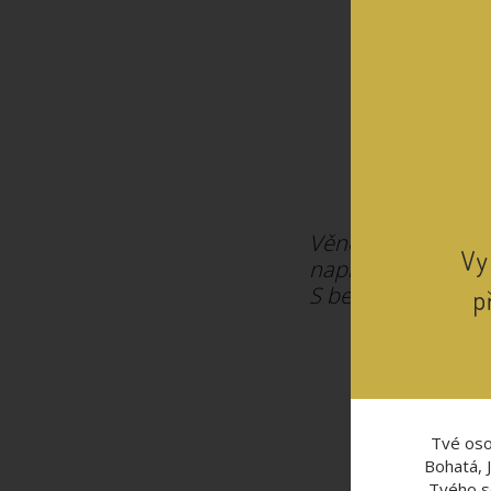
Věnováno všem lid
Vy
naplněné a láskypl
S bezpodmínečnou
p
32
už tento
Tvé oso
Bohatá, 
Tvého s